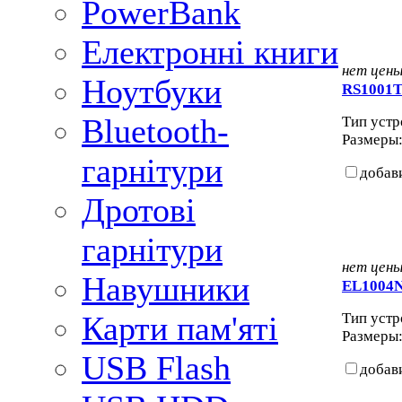
PowerBank
Електронні книги
нет цен
Ноутбуки
RS1001
Bluetooth-
Тип устро
Размеры: 
гарнітури
добав
Дротові
гарнітури
нет цен
Навушники
EL1004
Тип устро
Карти пам'яті
Размеры: 
USB Flash
добав