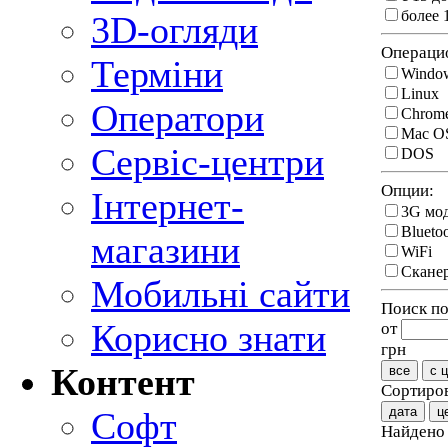
более 
3D-огляди
Операцио
Терміни
Windo
Linux
Оператори
Chrom
Mac O
Сервіс-центри
DOS
Опции:
Інтернет-
3G мо
Blueto
магазини
WiFi
Сканер
Мобильні сайти
Поиск по
Корисно знати
от
грн
Контент
все
с 
Сортиров
дата
ц
Софт
Найден