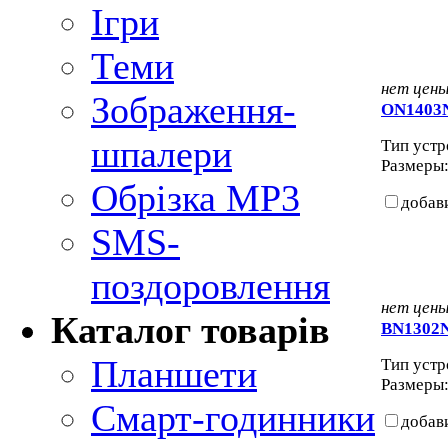
Ігри
Теми
нет цен
Зображення-
ON1403
шпалери
Тип устро
Размеры: 
Обрізка MP3
добав
SMS-
поздоровлення
нет цен
Каталог товарів
BN1302
Планшети
Тип устро
Размеры: 
Смарт-годинники
добав