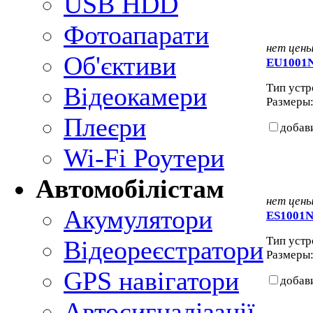
USB HDD
Фотоапарати
нет цен
Об'єктиви
EU1001
Тип устро
Відеокамери
Размеры: 
Плеєри
добав
Wi-Fi Роутери
Автомобілістам
нет цен
Акумулятори
ES1001
Тип устро
Відеореєстратори
Размеры: 
GPS навігатори
добав
Автосигналізації