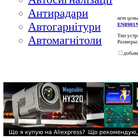
Антирадари
нет цен
Автогарнітури
EN8901
Тип устро
Автомагнітоли
Размеры: 
добав