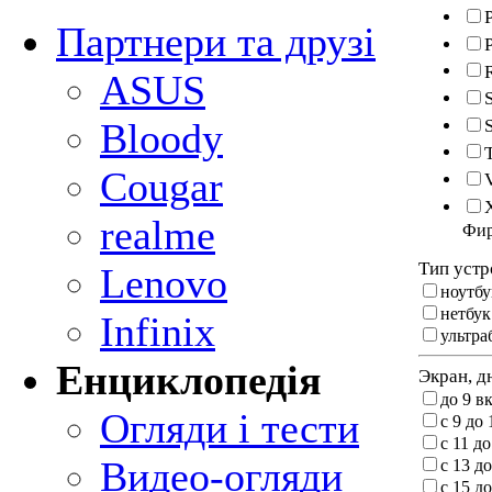
P
Партнери та друзі
ASUS
Bloody
Cougar
realme
Фи
Тип устр
Lenovo
ноутбу
нетбук
Infinix
ультра
Енциклопедія
Экран, д
до 9 в
Огляди і тести
c 9 до 
c 11 до
Видео-огляди
c 13 до
c 15 до