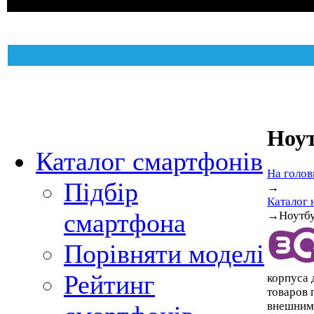
Ноу
Каталог смартфонів
На голов
Підбір
→
Каталог 
смартфона
→
Ноутб
Порівняти моделі
Рейтинг
корпуса 
товаров 
внешними